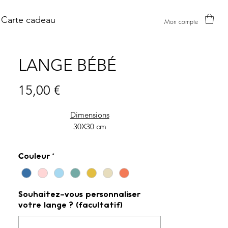
Carte cadeau
Mon compte
LANGE BÉBÉ
Prix
15,00 €
Dimensions
30X30 cm
Matière
Couleur
*
100% gaze de coton
Souhaitez-vous personnaliser
votre lange ? (facultatif)