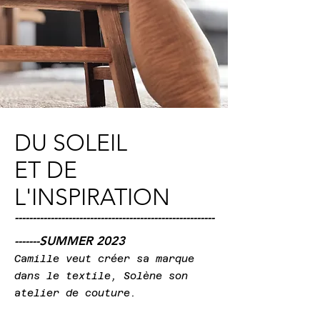
DU SOLEIL
ET DE
L'INSPIRATION
--------------------------------------------------------
-------S
UMMER 2023
Camille veut crée
r sa marque
dans le tex
tile, Solène son
atelier de couture.