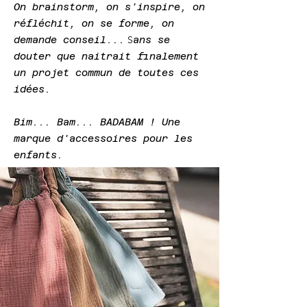
On brainstorm, on s'inspire, on
réfléchi
t
, on se forme, on
S
demande conseil...
ans se
douter que naitrait finalement
un
projet commun de toutes ces
idées.
Bim... B
am...
BADABAM ! U
ne
marque d'accessoires pour les
enfants.