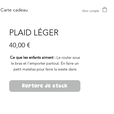
Carte cadeau
Mon compte
PLAID LÉGER
Prix
40,00 €
Ce que les enfants aiment :
Le rouler sous
le bras et l'emporter partout. En faire un
petit matelas pour faire la sieste dans
l'herbe.
Rupture de stock
Ce que les parents aiment :
Sortir le plaid
du sac à langer pour improviser un tapis
d'éveil. Léger et pratique à emporter tout
l'été.